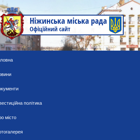
оловна
овини
окументи
вестиційна політика
о місто
отогалерея