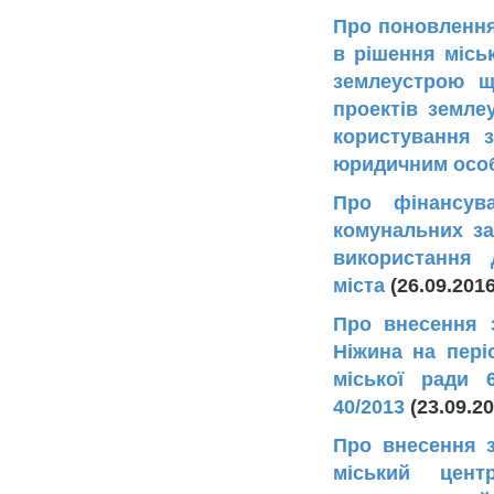
Про поновлення
в рішення місь
землеустрою щ
проектів земле
користування 
юридичним осо
Про фінансув
комунальних за
використання 
міста
(26.09.201
Про внесення з
Ніжина на пері
міської ради
40/2013
(23.09.2
Про внесення з
міський цент