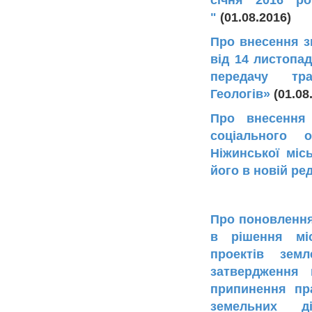
"
(01.08.2016)
Про внесення з
від 14 листопа
передачу тр
Геологів»
(01.08
Про внесення
соціального 
Ніжинської міс
його в новій ред
Про поновлення
в рішення мі
проектів зем
затвердження 
припинення пр
земельних д