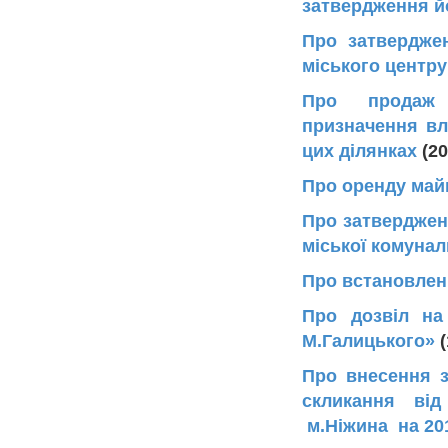
затвердження йо
Про затвердже
міського центру
Про продаж з
призначення вл
цих ділянках
(20
Про оренду майн
Про затвердженн
міської комунал
Про встановлен
Про дозвіл на
М.Галицького»
(
Про внесення з
скликання від
м.Ніжина на 201