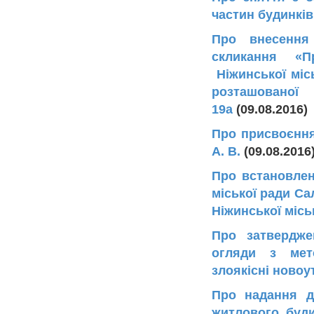
частин будинків
Про внесення
cкликання «П
Ніжинської місь
розташованої
19а
(09.08.2016
Про присвоєння
А. В.
(09.08.2016
Про встановлен
міської ради Са
Ніжинської місь
Про затвердже
огляди з мет
злоякісні новоу
Про надання д
житлового буд