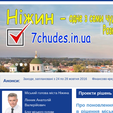
Заходи, заплановані з 24 по 28 жовтня 2016
Фінансово-кре
Анонси:
року
суб'єктів мало
Проекти рішень 
Міський голова міста Ніжина
Лінник Анатолій
Про поновлення
Валерійович
в рішення місь
Блог міського голови