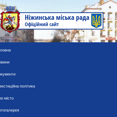
оловна
овини
окументи
вестиційна політика
о місто
отогалерея