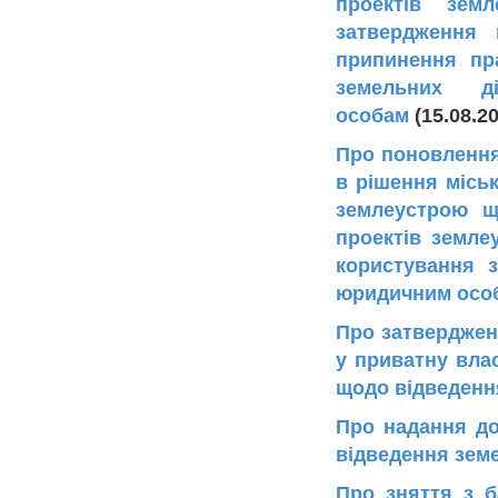
проектів зем
затвердження 
припинення пр
земельних д
особам
(15.08.2
Про поновлення
в рішення міськ
землеустрою щ
проектів земле
користування 
юридичним осо
Про затвердженн
у приватну вла
щодо відведенн
Про надання до
відведення земе
Про зняття з б