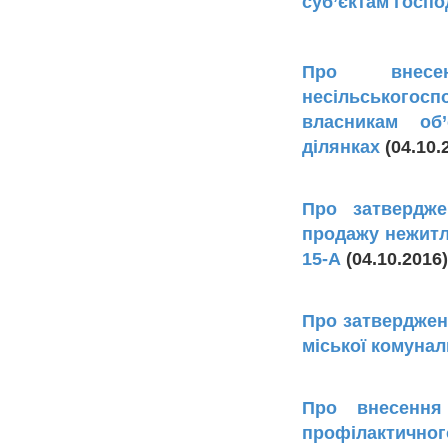
суб’єктам госп
Про внесе
несільськогос
власникам об
ділянках
(04.10
Про затвердже
продажу нежитло
15-А
(04.10.2016
Про затвердженн
міської комунал
Про внесення
профілактично