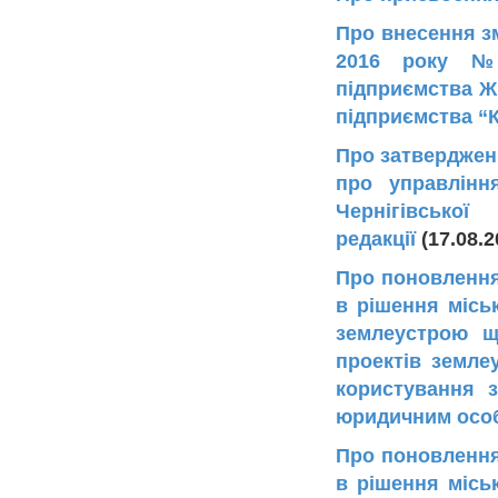
Про внесення зм
2016 року №1
підприємства Ж
підприємства “
Про затверджен
про управлінн
Чернігівськ
редакції
(17.08
Про поновлення
в рішення місь
землеустрою щ
проектів земле
користування 
юридичним осо
Про поновлення
в рішення місь