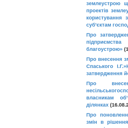
землеустрою щ
проектів земле
користування 
суб’єктам госп
Про затверджен
підприємств
благоустрою»
(
Про внесення з
Спаського І.Г.
затвердження йо
Про внесе
несільськогос
власникам об
ділянках
(16.08.
Про поновленн
змін в рішення