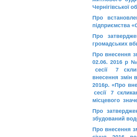
Чернігівської о
Про встановле
підприємства «
Про затвердже
громадських вби
Про внесення зм
02.06. 2016 р 
сесії 7 склик
внесення змін 
2016р. «Про вн
сесії 7 склика
місцевого знач
Про затвердже
збудований вод
Про внесення зм
січня 2016 ро