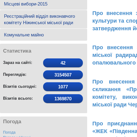
Місцеві вибори-2015
Про внесення 
Реєстраційний відділ виконавчого
культури та спо
комітету Ніжинської міської ради
затвердження йо
Комунальне майно
Про внесення 
Статистика
міської ради
опалювального с
Зараз на сайті:
42
Переглядів:
3154507
Про внесення
Візитів сьогодні:
1077
скликання «Пр
комітету, вик
Візитів всього:
1369870
міської ради Чер
Погода
Про приєднанн
«ЖЕК «Південна
Погода