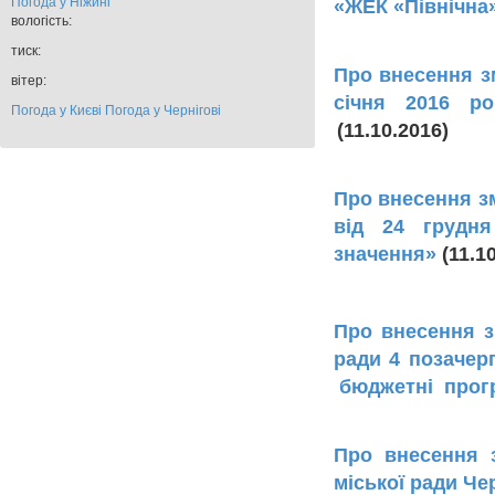
Погода у
Ніжині
«ЖЕК «Північна
вологість:
тиск:
Про внесення зм
вітер:
січня 2016 ро
Погода у Києві
Погода у Чернігові
(11.10.2016)
Про внесення зм
від 24 грудн
значення»
(11.1
Про внесення зм
ради 4 позачерг
бюджетні прог
Про внесення з
міської ради Чер