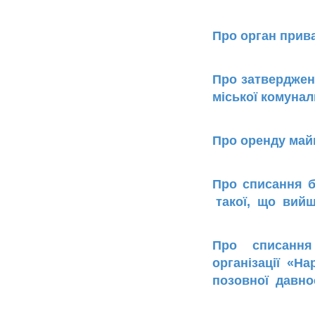
Про орган прива
Про затвердженн
міської комунал
Про оренду майн
Про списання б
такої, що вийш
Про списання
організації 
позовної давно