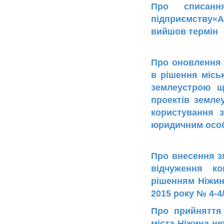
Про списанн
підприємству«
вийшов термін 
Про оновлення 
в рішення місь
землеустрою щ
проектів земле
користування 
юридичним осо
Про внесення з
відчуження к
рішенням Ніжин
2015 року № 4-4
Про прийняття 
міста Ніжина не