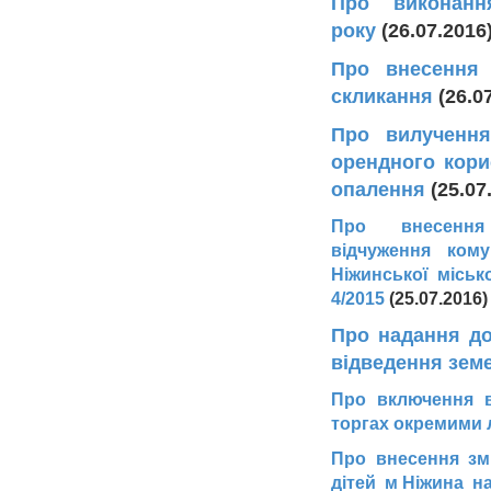
Про виконанн
року
(26.07.2016
Про внесення 
cкликання
(26.0
Про вилучення
орендного кори
опалення
(25.07
Про внесенн
відчуження ком
Ніжинської міськ
4/2015
(25.07.2016)
Про надання до
відведення зем
Про включення в
торгах окремими
Про внесення зм
дітей
м Ніжина на