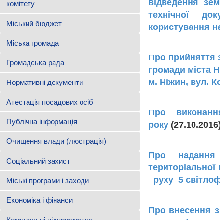
відведення зем
комітету
технічної до
Міський бюджет
користування н
Міська громада
Про прийняття з
Громадська рада
громади міста 
м. Ніжин, вул. К
Нормативні документи
Атестація посадових осіб
Про виконанн
Публічна інформація
року
(27.10.20
Очищення влади (люстрація)
Про надання
Соціальний захист
територіальної
руху 5 світлоф
Міські програми і заходи
Економіка і фінанси
Про внесення з
Комунальні підприємства