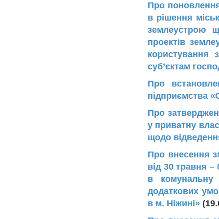
Про поновлення
в рішення міськ
землеустрою щ
проектів земле
користування 
суб’єктам госп
Про встановле
підприємства «
Про затвердженн
у приватну влас
щодо відведенн
Про внесення зм
від 30 травня –
в комунальну 
додаткових умо
в м. Ніжині»
(19.