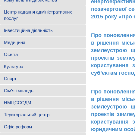
енергоефектив
позачергової се
Центр надання адміністративних
2015 року «Про
послуг
Інвестиційна діяльність
Про поновлення
Медицина
в рішення місь
землеустрою щ
Освіта
проектів земле
користування 
Культура
суб’єктам госп
Спорт
Сім'я і молодь
Про поновлення
в рішення місь
НМЦСССДМ
землеустрою щ
проектів земле
Територіальний центр
користування 
Офіс реформ
юридичним осо