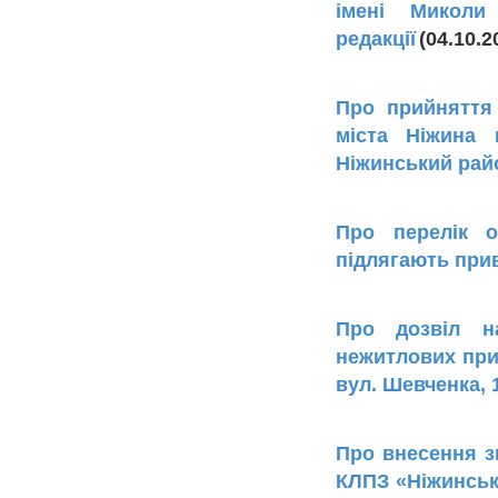
імені Миколи
редакції
(04.10.
Про прийняття 
міста Ніжина 
Ніжинський райо
Про перелік о
підлягають прив
Про дозвіл н
нежитлових прим
вул. Шевченка, 
Про внесення зм
КЛПЗ «Ніжинська