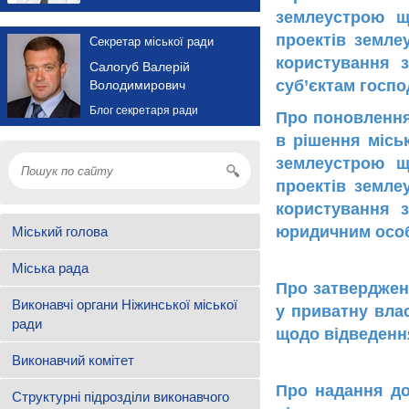
землеустрою щ
проектів земле
Секретар міської ради
користування 
Салогуб Валерій
суб’єктам госп
Володимирович
Блог секретаря ради
Про поновлення
в рішення місь
землеустрою щ
проектів земле
користування 
юридичним осо
Міський голова
Міська рада
Про затвердженн
Виконавчі органи Ніжинської міської
у приватну вла
ради
щодо відведенн
Виконавчий комітет
Про надання до
Структурні підрозділи виконавчого