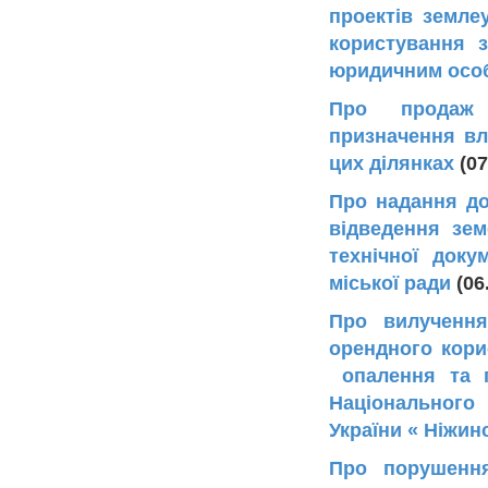
проектів земле
користування 
юридичним ос
Про продаж з
призначення вл
цих ділянках
(07
Про надання до
відведення зем
технічної доку
міської ради
(06
Про вилучення
орендного кори
опалення та пе
Національного
України « Ніжин
Про порушення