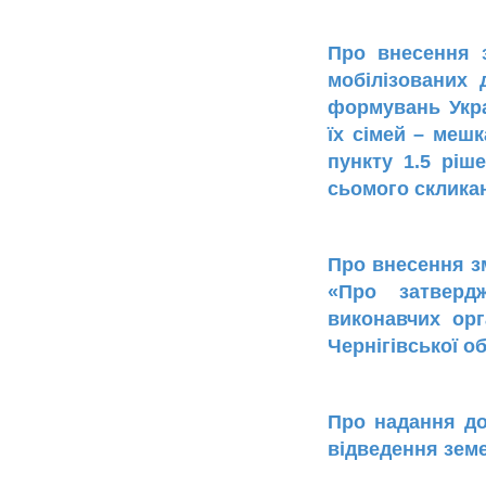
Про внесення з
мобілізованих 
формувань Украї
їх сімей – мешк
пункту 1.5 ріш
сьомого скликан
Про внесення зм
«Про затвердж
виконавчих орг
Чернігівської об
Про надання до
відведення зем