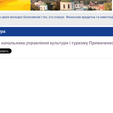
о уваги молодих бізнесменів і тих, хто планує
Фінансово-кредитна та інвестиц
озпочати власну справу!
суб'єктів малого і середнього п
ура
.о. начальника управління культури і туризму Примаченко