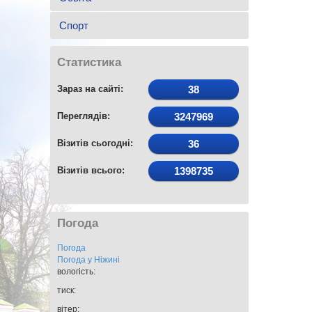
Спорт
Статистика
Зараз на сайті:
38
Переглядів:
3247969
Візитів сьогодні:
36
Візитів всього:
1398735
Погода
Погода
Погода у
Ніжині
вологість:
тиск:
вітер: