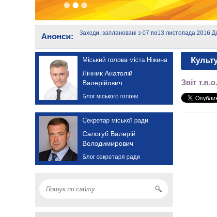
Заходи, заплановані з 07 по13 листопада 2016
Д
Анонси:
року
р
Культ
Міський голова міста Ніжина
Лінник Анатолій
Звіт т.в
Валерійович
Блог міського голови
Секретар міської ради
Салогуб Валерій
Володимирович
Блог секретаря ради