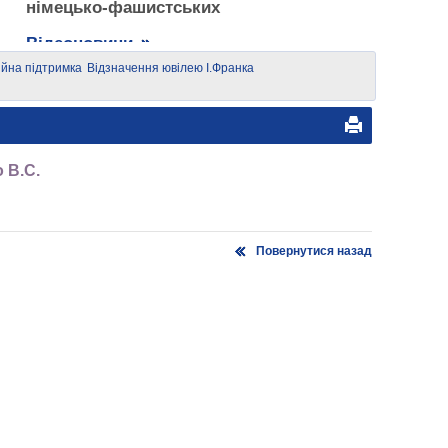
німецько-фашистських
загарбників
Відеоновини
ійна підтримка
Відзначення ювілею І.Франка
ідприємництва
 В.С.
Повернутися назад