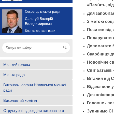
«Пам'ять, ві
Секретар міської ради
Для запобіг
Салогуб Валерій
З метою соці
Володимирович
Позитив від
Блог секретаря ради
Подарувати д
Допомагати 
Скарбниця д
Новорічне св
Міський голова
Світ батьків 
Міська рада
Вітання від 
Виконавчі органи Ніжинської міської
Відзначили 
ради
Для поінфор
Виконавчий комітет
Головне - по
Структурні підрозділи виконавчого
Зупинимо СН