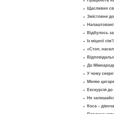
Працюють на
Щасливих свя
Змістовне до
Налаштовані
Відбулось за
Із міцної сім
«Стоп, насил
Відповідальн
До Міжнародн
У чому секре
Міняю цигарк
Екскурсія до
Не залишайс
Коса – дівоч