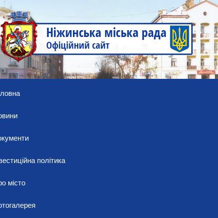
оловна
овини
окументи
вестиційна політика
о місто
отогалерея