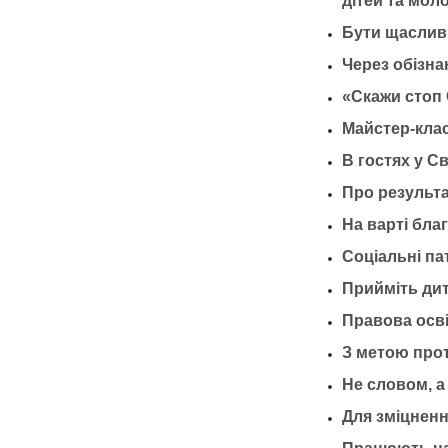
дітей та моло
Бути щаслив
Через обізна
«Скажи стоп 
Майстер-клас
В гостях у С
Про результа
На варті бла
Соціальні па
Прийміть дит
Правова осві
З метою прот
Не словом, а
Для зміцнення