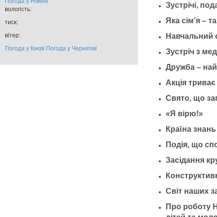
Погода у
Ніжині
Зустрічі, под
вологість:
Яка сім’я – та
тиск:
вітер:
Навчальний с
Погода у Києві
Погода у Чернігові
Зустріч з м
Дружба – най
Акція триває
Свято, що за
«Я вірю!»
Країна знань
Подія, що с
Засідання кр
Конструктивн
Світ наших 
Про роботу Н