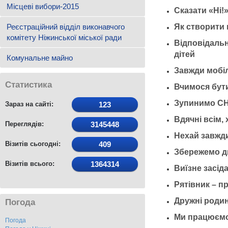
Місцеві вибори-2015
Сказати «Ні!
Реєстраційний відділ виконавчого
Як створити 
комітету Ніжинської міської ради
Відповідальн
дітей
Комунальне майно
Завжди мобіл
Статистика
Вчимося бут
Зупинимо СН
Зараз на сайті:
123
Вдячні всім,
Переглядів:
3145448
Нехай завжди
Візитів сьогодні:
409
Збережемо ди
Візитів всього:
1364314
Виїзне засід
Рятівник – п
Дружні родин
Погода
Ми працюємо 
Погода