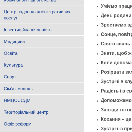
Уміємо працю
Центр надання адміністративних
День родини
послуг
Зростаємо з
Інвестиційна діяльність
Сонце, повітр
Медицина
Свято знань 
Освіта
Знати, щоб ж
Коли допомаг
Культура
Розірвати за
Спорт
Зустрічі в к
Сім'я і молодь
Радість і в св
НМЦСССДМ
Допоможемо
Завжди гото
Територіальний центр
Кохання – це
Офіс реформ
Зустріч із п