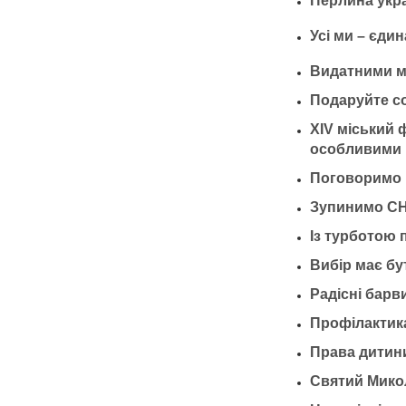
Перлина укра
Усі ми – єди
Видатними м
Подаруйте со
ХІV міський 
особливими п
Поговоримо 
Зупинимо СНІ
Із турботою 
Вибір має бу
Радісні барв
Профілактика
Права дитини
Святий Микол