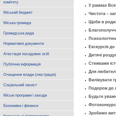
комітету
У рамках Все
Міський бюджет
Чистота – за
Щоби в роди
Міська громада
Благополуччя
Громадська рада
Психологічни
Нормативні документи
Екскурсія до
Атестація посадових осіб
Дитячі розду
Стежками іст
Публічна інформація
Для любителі
Очищення влади (люстрація)
Вилікувати т
Соціальний захист
Подорож до 
Міські програми і заходи
Будьте уваж
Фотоконкурс
Економіка і фінанси
Зробимо жит
Комунальні підприємства