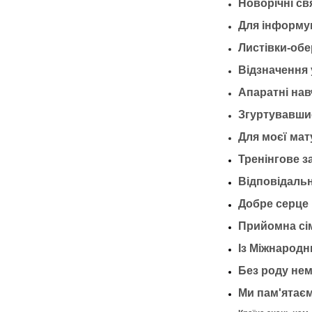
Н
оворічні св
Для інформув
Листівки-обе
Відзначення 
Апаратні нав
Згуртувавши
Для моєї мат
Тренінгове з
Відповідальн
Добре серце
Прийомна сі
Із Міжнародн
Без роду не
Ми пам'ятає