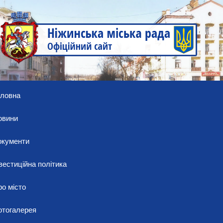
оловна
овини
окументи
вестиційна політика
о місто
отогалерея