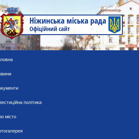
оловна
овини
окументи
вестиційна політика
о місто
отогалерея