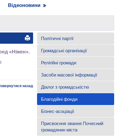
Відеоновини
Політичні партії
Громадські організації
онд «Ніжен».
m
Релігійні громади
Засоби масової інформації
овернутися назад
Діалог з громадськістю
Благодійні фонди
Бізнес-асоціації
Присвоєння звання Почесний
громадянин міста