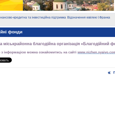
інансово-кредитна та інвестиційна підтримка
Відзначення ювілею І.Франка
уб'єктів малого і середнього підприємництва
ійні фонди
а міськрайонна благодійна організація «Благодійний ф
 з інформацією можна ознайомитись на сайті
www.nizhen.syaivo.co
П