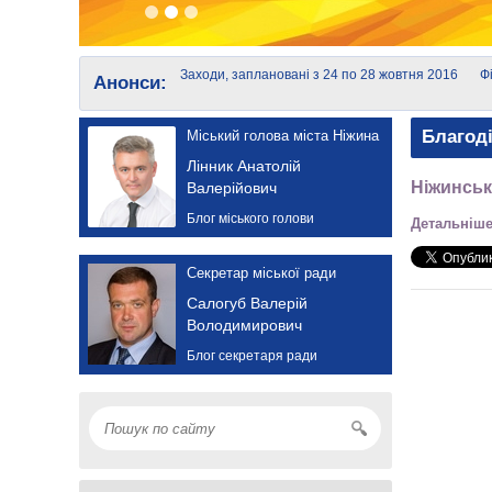
Заходи, заплановані з 24 по 28 жовтня 2016
Ф
Анонси:
року
с
Благод
Міський голова міста Ніжина
Лінник Анатолій
Ніжинськ
Валерійович
Блог міського голови
Детальніше
Секретар міської ради
Салогуб Валерій
Володимирович
Блог секретаря ради