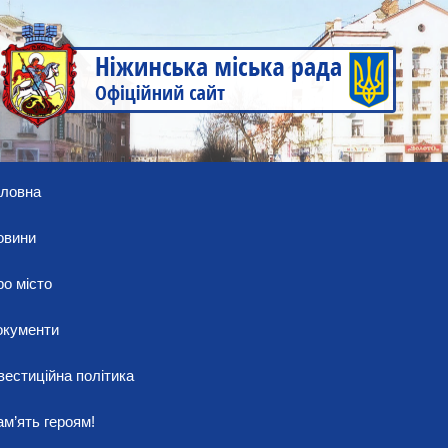
оловна
овини
о місто
окументи
вестиційна політика
м’ять героям!