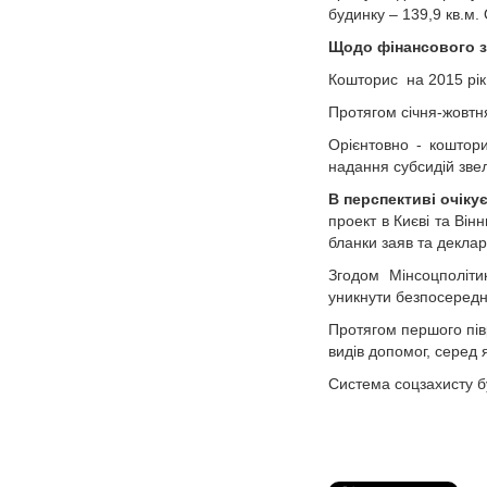
будинку – 139,9 кв.м.
Щодо фінансового з
Кошторис на 2015 рік -
Протягом січня-жовтня 
Орієнтовно - коштор
надання субсидій зве
В перспективі очік
проект в Києві та Ві
бланки заяв та деклар
Згодом Мінсоцполіт
уникнути безпосередн
Протягом першого пів
видів допомог, серед 
Система соцзахисту бу