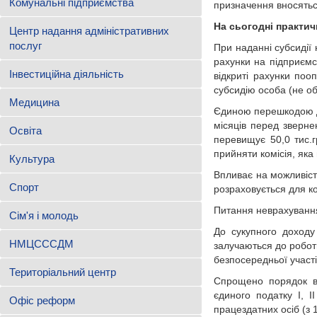
Комунальні підприємства
призначення вносять
На сьогодні практич
Центр надання адміністративних
послуг
При наданні субсидії 
рахунки на підприємс
Інвестиційна діяльність
відкриті рахунки поо
субсидію особа (не об
Медицина
Єдиною перешкодою дл
місяців перед зверне
Освіта
перевищує 50,0 тис.г
прийняти комісія, яка
Культура
Впливає на можливість
Спорт
розраховується для ко
Питання неврахування 
Сім'я і молодь
До сукупного доходу 
НМЦСССДМ
залучаються до роботи
безпосередньої участі
Територіальний центр
Спрощено порядок вр
єдиного податку І, І
Офіс реформ
працездатних осіб (з 1