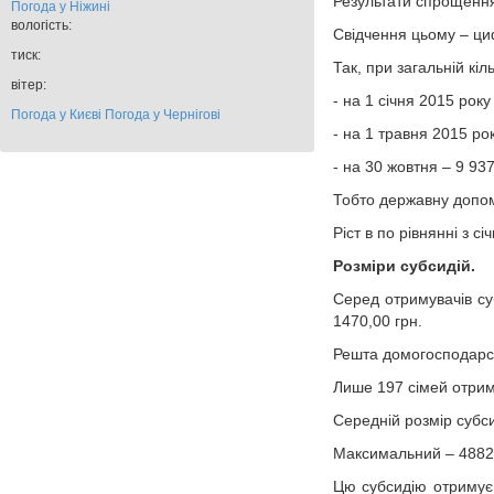
Результати спрощення
Погода у
Ніжині
вологість:
Свідчення цьому – ци
тиск:
Так, при загальній кі
вітер:
- на 1 січня 2015 року
Погода у Києві
Погода у Чернігові
- на 1 травня 2015 ро
- на 30 жовтня – 9 93
Тобто державну допомо
Ріст в по рівнянні з с
Розміри субсидій.
Серед отримувачів су
1470,00 грн.
Решта домогосподарст
Лише 197 сімей отрима
Середній розмір субси
Максимальний – 4882,
Цю субсидію отримує 