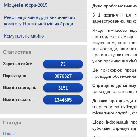
Місцеві вибори-2015
Дуже проблематичним 
З 1 жовтня і ця пр
Реєстраційний відділ виконавчого
зареєстрованих, які ф
комітету Ніжинської міської ради
Якщо тимчасова відс
Комунальне майно
підтверджують місце 
лікуванням, довготр
міської ради, акти жи
Статистика
про оплату житлово-к
умов проживання сім’
Зараз на сайті:
73
Це прискорює процес 
Переглядів:
3076327
проводив обстеження 
Спрощено до мінімум
Візитів сьогодні:
3151
громадян орган соціа
Візитів всього:
1344505
Довідки про доходи 
звернення за субсиді
фіскальної служби, фо
Щодо інформації пр
Погода
субсидію, отримує від
Погода