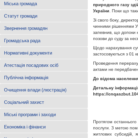
Міська громада
природного газу зді
України
. Поки що так
Статут громади
Зі свого боку, директ
чинними рішеннями Уря
Звернення громадян
запевнив, що допоки 
позови до суду за нес
Громадська рада
Щодо нарахування суб
Нормативні документи
застосовуються з 01 к
Проведення перерахун
Атестація посадових осіб
актами не передбаче
Публічна інформація
До відома населенн
Детальну інформацію
Очищення влади (люстрація)
https://cnq
aszbut
.10
Соціальний захист
Міські програми і заходи
Протягом останнього 
Економіка і фінанси
послуги. З метою пом
житлових субсидій, 