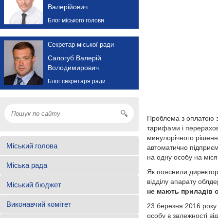
Валерійович
Блог міського голови
Секретар міської ради
Салогуб Валерій
Володимирович
Блог секретаря ради
Проблема з оплатою з
тарифами і перерахов
минулорічного рішенн
Міський голова
автоматично підприємс
на одну особу на міс
Міська рада
Як пояснили директор
відділу апарату облде
Міський бюджет
не мають приладів о
Виконавчий комітет
23 березня 2016 року
особу в залежності ві