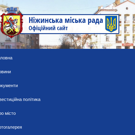
оловна
овини
окументи
вестиційна політика
о місто
отогалерея