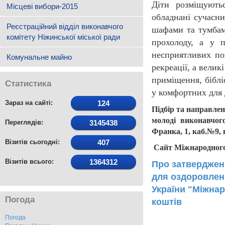
Діти розміщують
Місцеві вибори-2015
обладнані сучасни
Реєстраційний відділ виконавчого
шафами та тумбами
комітету Ніжинської міської ради
прохолоду, а у 
несприятливих по
Комунальне майно
рекреації, а велик
приміщення, біблі
Статистика
у комфортних для 
Зараз на сайті:
124
Підбір та направлен
молоді виконавчого
Переглядів:
3145438
Франка, 1, каб.№9, 
Візитів сьогодні:
407
Сайт Міжнародного д
Візитів всього:
1364312
Про затверджен
для оздоровлен
України "Міжна
Погода
коштів
Погода