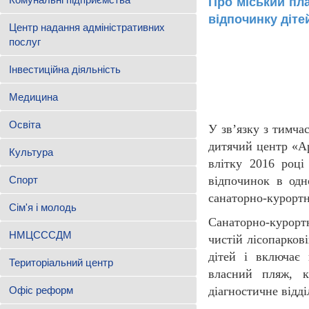
Про міський пла
відпочинку дітей
Центр надання адміністративних
послуг
Інвестиційна діяльність
Медицина
Освіта
У зв’язку з тимч
дитячий центр «Ар
Культура
влітку 2016 році
Спорт
відпочинок в одн
санаторно-курорт
Сім'я і молодь
Санаторно-курор
НМЦСССДМ
чистій лісопаркові
дітей і включає
Територіальний центр
власний пляж, к
Офіс реформ
діагностичне відд