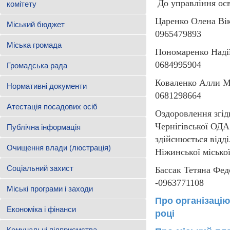
До управління осві
комітету
Царенко Олена Вік
Міський бюджет
0965479893
Міська громада
Пономаренко Надії
0684995904
Громадська рада
Коваленко Алли Ми
Нормативні документи
0681298664
Атестація посадових осіб
Оздоровлення згідн
Чернігівської ОДА
Публічна інформація
здійснюється відді
Очищення влади (люстрація)
Ніжинської міської
Соціальний захист
Бассак Тетяна Федо
-0963771108
Міські програми і заходи
Про організацію
Економіка і фінанси
році
Комунальні підприємства