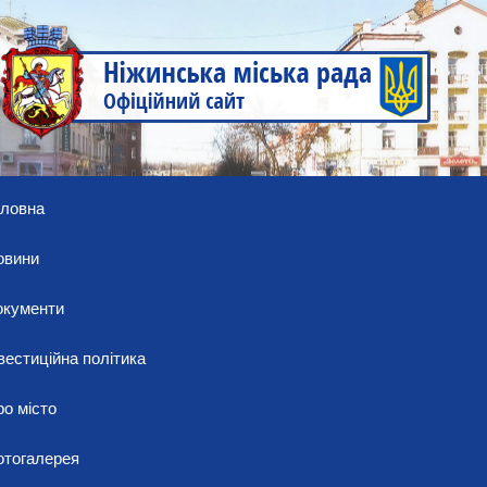
оловна
овини
окументи
вестиційна політика
о місто
отогалерея