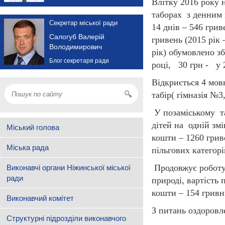
Влітку 2016 року 
таборах з денним 
Секретар міської ради
14 днів – 546 грив
Салогуб Валерій
гривень (2015 рік 
Володимирович
рік) обумовлено з
Блог секретаря ради
році, 30 грн - у 
Відкриється 4 мов
табір( гімназія №3
У позаміському та
дітей на одній змі
Міський голова
кошти – 1260 гриве
Міська рада
пільгових категор
Продовжує роботу 
Виконавчі органи Ніжинської міської
ради
природі, вартість 
кошти – 154 гривн
Виконавчий комітет
З питань оздоровл
Структурні підрозділи виконавчого