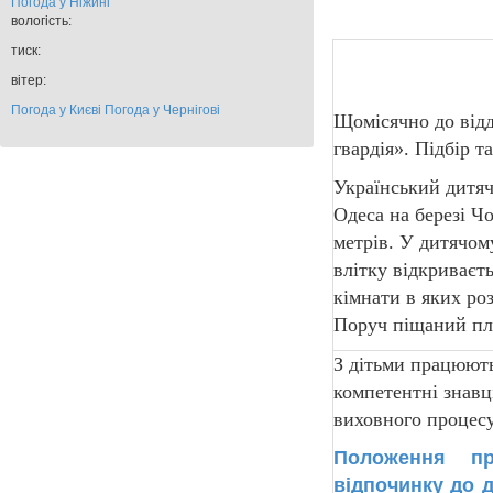
Погода у
Ніжині
вологість:
тиск:
вітер:
Погода у Києві
Погода у Чернігові
Щомісячно до відд
гвардія». Підбір 
Український дитяч
Одеса на березі Ч
метрів. У дитячом
влітку відкриваєт
кімнати в яких роз
Поруч піщаний пля
З дітьми працюют
компетентні знавці
виховного процесу 
Положення п
відпочинку до 