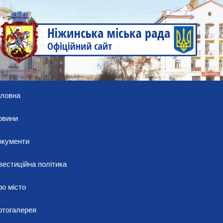
оловна
овини
окументи
вестиційна політика
о місто
отогалерея