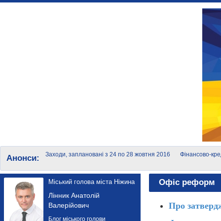
Заходи, заплановані з 24 по 28 жовтня 2016
Фінансово-кре
Анонси:
року
суб'єктів мало
Офіс реформ
Міський голова міста Ніжина
Лінник Анатолій
Про затверд
Валерійович
Блог міського голови